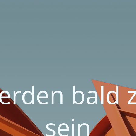
erden bald 
sein