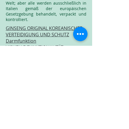
Welt; aber alle werden ausschließlich in
Italien gemäß der europäischen
Gesetzgebung behandelt, verpackt und
kontrolliert.
GINSENG ORIGINAL KOREANISCHER
VERTEIDIGUNG UND SCHUTZ
Darmfunktion
VISUELLE FUNKTIONALITÄT
RUHE UND RUHE
TRUHE
HAAR
ZIRKULATION UND STOFFWECHSEL
UROGENITALES WELLNESS
DRAINAGE UND REINIGUNG
WOHLBEFINDEN DER FRAUEN
TEEBAUMÖL
MAXIMAL
ENERGIE UND TON
VERDAUUNG
KNOCHEN
, MUSKELN UND GELENKE