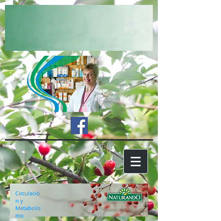
Circulació
n y
Metabolis
mo