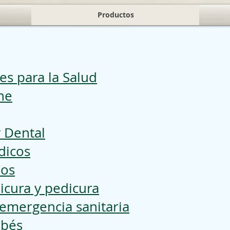
Productos
es para la Salud
ne
y Dental
dicos
ios
cura y pedicura
 emergencia sanitaria
ebés