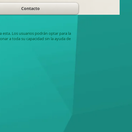
Contacto
a esta. Los usuarios podrán optar para la
onar a toda su capacidad sin la ayuda de